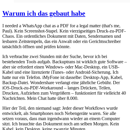
Warum ich das gebaut habe
I needed a WhatsApp chat as a PDF for a legal matter (that's me,
Paul). Kein Screenshot-Stapel. Kein vierzigseitiges Druck-zu-PDF-
Chaos. Ein ordentliches Dokument mit Daten, Sendernamen und
lesbaren Zeitstempeln, das ein Anwalt oder ein Gerichtsschreiber
tatsächlich öffnen und prüfen könnte.
Ich verbrachte zwei Stunden mit der Suche, bevor ich bei
bestehenden Tools aufgab. Backuptrans ist wirklich gute Software –
aber sie erfordert einen Windows- oder Mac-Desktop, ein USB-
Kabel und eine lizenzierte iTunes- oder Android-Sicherung. Ich
hatte nur ein Telefon. iMyFone ist dasselbe: Desktop-App, Kabel,
Backup-Datei. Wondershare verlangt eine jährliche Gebühr. Der
iOS-Druck-zu-PDF-Workaround – langes Drücken, Teilen,
Drucken, Aufziehen zum Vergrößern – funktioniert für vielleicht 40
Nachrichten. Mein Chat hatte über 8.000.
Hier der Teil, den niemand sagt: Jeder dieser Workflows wurde
entwickelt, als Smartphones noch Nebengeräte waren. Sie alle
setzen voraus, dass man irgendwann wieder an einem Computer
sitzt. Ich brauchte das Dokument noch am selben Morgen. Kein
Kabel, kein Desktop, keine zwanzig Minuten.