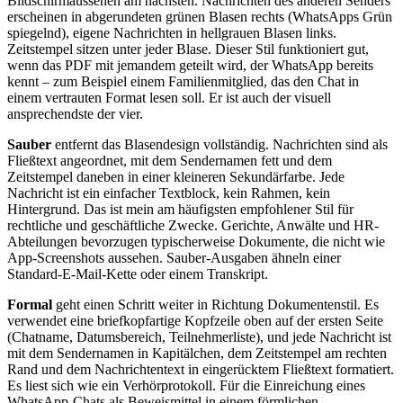
Bildschirmaussehen am nächsten. Nachrichten des anderen Senders
erscheinen in abgerundeten grünen Blasen rechts (WhatsApps Grün
spiegelnd), eigene Nachrichten in hellgrauen Blasen links.
Zeitstempel sitzen unter jeder Blase. Dieser Stil funktioniert gut,
wenn das PDF mit jemandem geteilt wird, der WhatsApp bereits
kennt – zum Beispiel einem Familienmitglied, das den Chat in
einem vertrauten Format lesen soll. Er ist auch der visuell
ansprechendste der vier.
Sauber
entfernt das Blasendesign vollständig. Nachrichten sind als
Fließtext angeordnet, mit dem Sendernamen fett und dem
Zeitstempel daneben in einer kleineren Sekundärfarbe. Jede
Nachricht ist ein einfacher Textblock, kein Rahmen, kein
Hintergrund. Das ist mein am häufigsten empfohlener Stil für
rechtliche und geschäftliche Zwecke. Gerichte, Anwälte und HR-
Abteilungen bevorzugen typischerweise Dokumente, die nicht wie
App-Screenshots aussehen. Sauber-Ausgaben ähneln einer
Standard-E-Mail-Kette oder einem Transkript.
Formal
geht einen Schritt weiter in Richtung Dokumentenstil. Es
verwendet eine briefkopfartige Kopfzeile oben auf der ersten Seite
(Chatname, Datumsbereich, Teilnehmerliste), und jede Nachricht ist
mit dem Sendernamen in Kapitälchen, dem Zeitstempel am rechten
Rand und dem Nachrichtentext in eingerücktem Fließtext formatiert.
Es liest sich wie ein Verhörprotokoll. Für die Einreichung eines
WhatsApp-Chats als Beweismittel in einem förmlichen