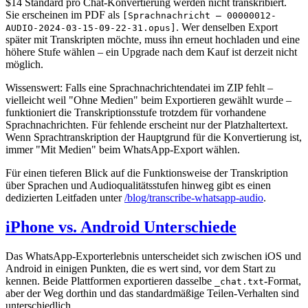
$14 Standard pro Chat-Konvertierung werden nicht transkribiert.
Sie erscheinen im PDF als
[Sprachnachricht – 00000012-
. Wer denselben Export
AUDIO-2024-03-15-09-22-31.opus]
später mit Transkripten möchte, muss ihn erneut hochladen und eine
höhere Stufe wählen – ein Upgrade nach dem Kauf ist derzeit nicht
möglich.
Wissenswert: Falls eine Sprachnachrichtendatei im ZIP fehlt –
vielleicht weil "Ohne Medien" beim Exportieren gewählt wurde –
funktioniert die Transkriptionsstufe trotzdem für vorhandene
Sprachnachrichten. Für fehlende erscheint nur der Platzhaltertext.
Wenn Sprachtranskription der Hauptgrund für die Konvertierung ist,
immer "Mit Medien" beim WhatsApp-Export wählen.
Für einen tieferen Blick auf die Funktionsweise der Transkription
über Sprachen und Audioqualitätsstufen hinweg gibt es einen
dedizierten Leitfaden unter
/blog/transcribe-whatsapp-audio
.
iPhone vs. Android Unterschiede
Das WhatsApp-Exporterlebnis unterscheidet sich zwischen iOS und
Android in einigen Punkten, die es wert sind, vor dem Start zu
kennen. Beide Plattformen exportieren dasselbe
-Format,
_chat.txt
aber der Weg dorthin und das standardmäßige Teilen-Verhalten sind
unterschiedlich.