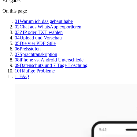
Ausgabe.
On this page
01
Warum ich das gebaut habe
02
Chat aus WhatsApp exportieren
03
ZIP oder TXT wählen
04
Upload und Vorschau
05
Die vier PDF-Stile
06
Preisstufen
07
Sprachtranskription
08
iPhone vs. Android Unterschiede
09
Datenschutz und 7-Tage-Löschung
10
Häufige Probleme
11
FAQ