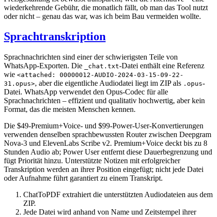
wiederkehrende Gebühr, die monatlich fällt, ob man das Tool nutzt
oder nicht – genau das war, was ich beim Bau vermeiden wollte.
Sprachtranskription
Sprachnachrichten sind einer der schwierigsten Teile von
WhatsApp-Exporten. Die
-Datei enthält eine Referenz
_chat.txt
wie
<attached: 00000012-AUDIO-2024-03-15-09-22-
, aber die eigentliche Audiodatei liegt im ZIP als
-
31.opus>
.opus
Datei. WhatsApp verwendet den Opus-Codec für alle
Sprachnachrichten – effizient und qualitativ hochwertig, aber kein
Format, das die meisten Menschen kennen.
Die $49-Premium+Voice- und $99-Power-User-Konvertierungen
verwenden denselben sprachbewussten Router zwischen Deepgram
Nova-3 und ElevenLabs Scribe v2. Premium+Voice deckt bis zu 8
Stunden Audio ab; Power User entfernt diese Dauerbegrenzung und
fügt Priorität hinzu. Unterstützte Notizen mit erfolgreicher
Transkription werden an ihrer Position eingefügt; nicht jede Datei
oder Aufnahme führt garantiert zu einem Transkript.
ChatToPDF extrahiert die unterstützten Audiodateien aus dem
ZIP.
Jede Datei wird anhand von Name und Zeitstempel ihrer