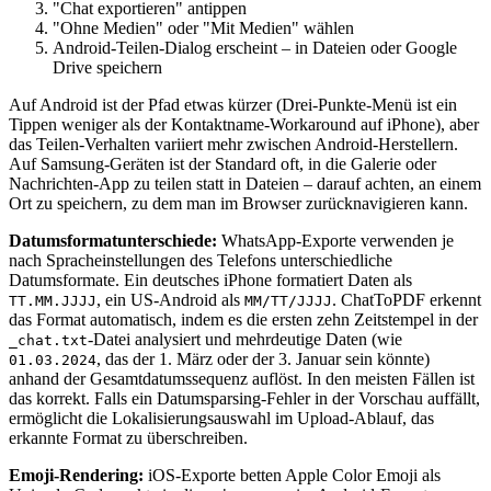
"Chat exportieren" antippen
"Ohne Medien" oder "Mit Medien" wählen
Android-Teilen-Dialog erscheint – in Dateien oder Google
Drive speichern
Auf Android ist der Pfad etwas kürzer (Drei-Punkte-Menü ist ein
Tippen weniger als der Kontaktname-Workaround auf iPhone), aber
das Teilen-Verhalten variiert mehr zwischen Android-Herstellern.
Auf Samsung-Geräten ist der Standard oft, in die Galerie oder
Nachrichten-App zu teilen statt in Dateien – darauf achten, an einem
Ort zu speichern, zu dem man im Browser zurücknavigieren kann.
Datumsformatunterschiede:
WhatsApp-Exporte verwenden je
nach Spracheinstellungen des Telefons unterschiedliche
Datumsformate. Ein deutsches iPhone formatiert Daten als
, ein US-Android als
. ChatToPDF erkennt
TT.MM.JJJJ
MM/TT/JJJJ
das Format automatisch, indem es die ersten zehn Zeitstempel in der
-Datei analysiert und mehrdeutige Daten (wie
_chat.txt
, das der 1. März oder der 3. Januar sein könnte)
01.03.2024
anhand der Gesamtdatumssequenz auflöst. In den meisten Fällen ist
das korrekt. Falls ein Datumsparsing-Fehler in der Vorschau auffällt,
ermöglicht die Lokalisierungsauswahl im Upload-Ablauf, das
erkannte Format zu überschreiben.
Emoji-Rendering:
iOS-Exporte betten Apple Color Emoji als