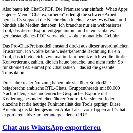
Also baute ich ChatToPDF. Die Prämisse war einfach: WhatsApps
eigenes Menü "Chat exportieren" erledigt die schwere Arbeit
bereits. Es verpackt die Nachrichten in eine
-Datei und
_chat.txt
bündelt alle Medien daneben. Ich brauchte nur ein webbasiertes
Tool, das diesen Export entgegennimmt und in ein sauberes,
gerichtstaugliches PDF verwandelt – ohne monatliche Gebühr.
Das Pro-Chat-Preismodell entstand direkt aus dieser ursprünglichen
Frustration. Ich wollte keine wiederkehrende Rechnung für ein
Tool, das ich vielleicht zweimal im Jahr benutze. Ich wollte für die
Konvertierung zahlen, die ich heute brauche, und nicht mehr. So
funktioniert es: einmal pro Chat zahlen – das ist die gesamte
Transaktion.
Drei Jahre realer Nutzung haben mir viel über Sonderfälle
beigebracht: arabische RTL-Chats, Gruppenthreads mit 80.000
Nachrichten, sprachnotenreiche Gespräche, Exporte mit
Kodierungsbesonderheiten älterer Android-Versionen. Jeder
einzelne hat die heutige Funktionalität des Tools geprägt. Diese
Anleitung deckt den gesamten Ablauf ab – vom Tippen auf "Chat
exportieren" bis zum heruntergeladenen PDF.
Chat aus WhatsApp exportieren