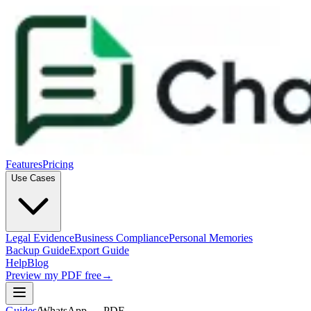
Features
Pricing
Use Cases
Legal Evidence
Business Compliance
Personal Memories
Backup Guide
Export Guide
Help
Blog
Preview my PDF free
→
Guides
/
WhatsApp → PDF