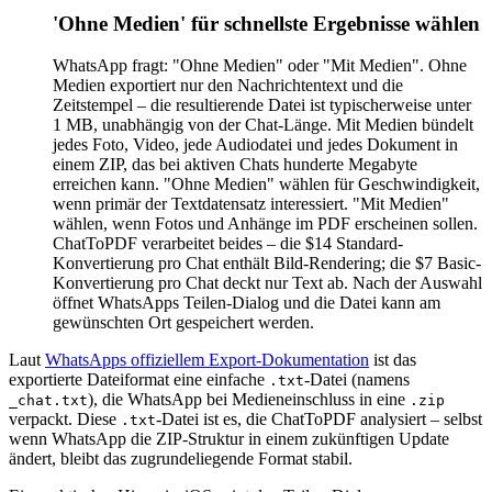
'Ohne Medien' für schnellste Ergebnisse wählen
WhatsApp fragt: "Ohne Medien" oder "Mit Medien". Ohne
Medien exportiert nur den Nachrichtentext und die
Zeitstempel – die resultierende Datei ist typischerweise unter
1 MB, unabhängig von der Chat-Länge. Mit Medien bündelt
jedes Foto, Video, jede Audiodatei und jedes Dokument in
einem ZIP, das bei aktiven Chats hunderte Megabyte
erreichen kann. "Ohne Medien" wählen für Geschwindigkeit,
wenn primär der Textdatensatz interessiert. "Mit Medien"
wählen, wenn Fotos und Anhänge im PDF erscheinen sollen.
ChatToPDF verarbeitet beides – die $14 Standard-
Konvertierung pro Chat enthält Bild-Rendering; die $7 Basic-
Konvertierung pro Chat deckt nur Text ab. Nach der Auswahl
öffnet WhatsApps Teilen-Dialog und die Datei kann am
gewünschten Ort gespeichert werden.
Laut
WhatsApps offiziellem Export-Dokumentation
ist das
exportierte Dateiformat eine einfache
-Datei (namens
.txt
), die WhatsApp bei Medieneinschluss in eine
_chat.txt
.zip
verpackt. Diese
-Datei ist es, die ChatToPDF analysiert – selbst
.txt
wenn WhatsApp die ZIP-Struktur in einem zukünftigen Update
ändert, bleibt das zugrundeliegende Format stabil.