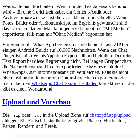
Was sollte man hochladen? Wenn nur der Textdatensatz benötigt
wird – für eine Gerichtseingabe, ein Content-Audit oder
Archivierungszwecke – ist die
kleiner und schneller. Wenn
.txt
Fotos, Bilder oder Audiotranskripte im Ergebnis gewünscht sind,
das
hochladen. Man kann jederzeit erneut mit "Mit Medien"
.zip
exportieren, falls man mit "Ohne Medien" begonnen hat.
Ein Sonderfall: WhatsApp begrenzt das medieninklusive ZIP bei
einigen Android-Builds auf 10.000 Nachrichten. Wenn der Chat
länger ist, kürzt WhatsApp den Export still und heimlich. Der reine
Text-Export hat diese Begrenzung nicht. Bei langen Gruppenchats
die Nachrichtenanzahl in der exportierten
mit der in
_chat.txt
WhatsApps Chat-Informationsansicht vergleichen. Falls sie nicht
übereinstimmen, in mehreren Datumsbereichen exportieren oder
mich über den
WhatsApp Chat-Export-Leitfaden
kontaktieren – dort
gibt es einen Workaround.
Upload und Vorschau
Die
oder
in die Upload-Zone auf
chattopdf.app/upload
.zip
.txt
ablegen. Ein Fortschrittsindikator zeigt vier Phasen: Hochladen,
Parsen, Rendern und Bereit.