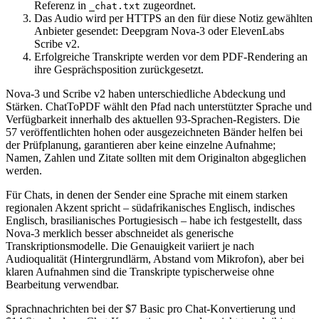
Referenz in
zugeordnet.
_chat.txt
Das Audio wird per HTTPS an den für diese Notiz gewählten
Anbieter gesendet: Deepgram Nova-3 oder ElevenLabs
Scribe v2.
Erfolgreiche Transkripte werden vor dem PDF-Rendering an
ihre Gesprächsposition zurückgesetzt.
Nova-3 und Scribe v2 haben unterschiedliche Abdeckung und
Stärken. ChatToPDF wählt den Pfad nach unterstützter Sprache und
Verfügbarkeit innerhalb des aktuellen 93-Sprachen-Registers. Die
57 veröffentlichten hohen oder ausgezeichneten Bänder helfen bei
der Prüfplanung, garantieren aber keine einzelne Aufnahme;
Namen, Zahlen und Zitate sollten mit dem Originalton abgeglichen
werden.
Für Chats, in denen der Sender eine Sprache mit einem starken
regionalen Akzent spricht – südafrikanisches Englisch, indisches
Englisch, brasilianisches Portugiesisch – habe ich festgestellt, dass
Nova-3 merklich besser abschneidet als generische
Transkriptionsmodelle. Die Genauigkeit variiert je nach
Audioqualität (Hintergrundlärm, Abstand vom Mikrofon), aber bei
klaren Aufnahmen sind die Transkripte typischerweise ohne
Bearbeitung verwendbar.
Sprachnachrichten bei der $7 Basic pro Chat-Konvertierung und