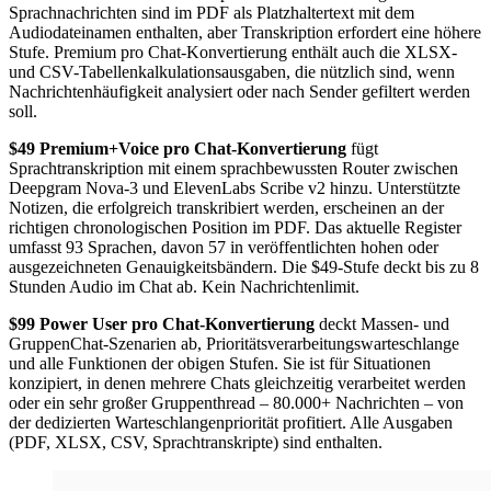
Sprachnachrichten sind im PDF als Platzhaltertext mit dem
Audiodateinamen enthalten, aber Transkription erfordert eine höhere
Stufe. Premium pro Chat-Konvertierung enthält auch die XLSX-
und CSV-Tabellenkalkulationsausgaben, die nützlich sind, wenn
Nachrichtenhäufigkeit analysiert oder nach Sender gefiltert werden
soll.
$49 Premium+Voice pro Chat-Konvertierung
fügt
Sprachtranskription mit einem sprachbewussten Router zwischen
Deepgram Nova-3 und ElevenLabs Scribe v2 hinzu. Unterstützte
Notizen, die erfolgreich transkribiert werden, erscheinen an der
richtigen chronologischen Position im PDF. Das aktuelle Register
umfasst 93 Sprachen, davon 57 in veröffentlichten hohen oder
ausgezeichneten Genauigkeitsbändern. Die $49-Stufe deckt bis zu 8
Stunden Audio im Chat ab. Kein Nachrichtenlimit.
$99 Power User pro Chat-Konvertierung
deckt Massen- und
GruppenChat-Szenarien ab, Prioritätsverarbeitungswarteschlange
und alle Funktionen der obigen Stufen. Sie ist für Situationen
konzipiert, in denen mehrere Chats gleichzeitig verarbeitet werden
oder ein sehr großer Gruppenthread – 80.000+ Nachrichten – von
der dedizierten Warteschlangenpriorität profitiert. Alle Ausgaben
(PDF, XLSX, CSV, Sprachtranskripte) sind enthalten.