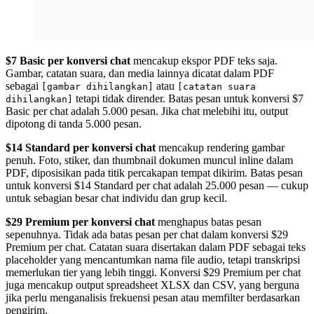
$7 Basic per konversi chat
mencakup ekspor PDF teks saja.
Gambar, catatan suara, dan media lainnya dicatat dalam PDF
sebagai
atau
[gambar dihilangkan]
[catatan suara
tetapi tidak dirender. Batas pesan untuk konversi $7
dihilangkan]
Basic per chat adalah 5.000 pesan. Jika chat melebihi itu, output
dipotong di tanda 5.000 pesan.
$14 Standard per konversi chat
mencakup rendering gambar
penuh. Foto, stiker, dan thumbnail dokumen muncul inline dalam
PDF, diposisikan pada titik percakapan tempat dikirim. Batas pesan
untuk konversi $14 Standard per chat adalah 25.000 pesan — cukup
untuk sebagian besar chat individu dan grup kecil.
$29 Premium per konversi chat
menghapus batas pesan
sepenuhnya. Tidak ada batas pesan per chat dalam konversi $29
Premium per chat. Catatan suara disertakan dalam PDF sebagai teks
placeholder yang mencantumkan nama file audio, tetapi transkripsi
memerlukan tier yang lebih tinggi. Konversi $29 Premium per chat
juga mencakup output spreadsheet XLSX dan CSV, yang berguna
jika perlu menganalisis frekuensi pesan atau memfilter berdasarkan
pengirim.