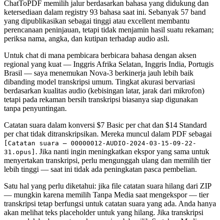
ChatToPDF memilih jalur berdasarkan bahasa yang didukung dan
ketersediaan dalam registry 93 bahasa saat ini. Sebanyak 57 band
yang dipublikasikan sebagai tinggi atau excellent membantu
perencanaan peninjauan, tetapi tidak menjamin hasil suatu rekaman;
periksa nama, angka, dan kutipan terhadap audio asli.
Untuk chat di mana pembicara berbicara bahasa dengan aksen
regional yang kuat — Inggris Afrika Selatan, Inggris India, Portugis
Brasil — saya menemukan Nova-3 berkinerja jauh lebih baik
dibanding model transkripsi umum. Tingkat akurasi bervariasi
berdasarkan kualitas audio (kebisingan latar, jarak dari mikrofon)
tetapi pada rekaman bersih transkripsi biasanya siap digunakan
tanpa penyuntingan.
Catatan suara dalam konversi $7 Basic per chat dan $14 Standard
per chat tidak ditranskripsikan. Mereka muncul dalam PDF sebagai
[Catatan suara — 00000012-AUDIO-2024-03-15-09-22-
. Jika nanti ingin meningkatkan ekspor yang sama untuk
31.opus]
menyertakan transkripsi, perlu mengunggah ulang dan memilih tier
lebih tinggi — saat ini tidak ada peningkatan pasca pembelian.
Satu hal yang perlu diketahui: jika file catatan suara hilang dari ZIP
— mungkin karena memilih Tanpa Media saat mengekspor — tier
transkripsi tetap berfungsi untuk catatan suara yang ada. Anda hanya
akan melihat teks placeholder untuk yang hilang. Jika transkripsi