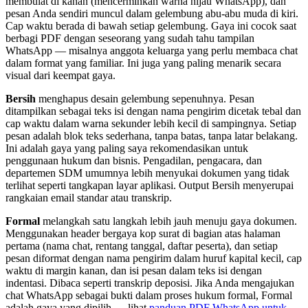
membulat di kanan (mencerminkan warna hijau WhatsApp), dan
pesan Anda sendiri muncul dalam gelembung abu-abu muda di kiri.
Cap waktu berada di bawah setiap gelembung. Gaya ini cocok saat
berbagi PDF dengan seseorang yang sudah tahu tampilan
WhatsApp — misalnya anggota keluarga yang perlu membaca chat
dalam format yang familiar. Ini juga yang paling menarik secara
visual dari keempat gaya.
Bersih
menghapus desain gelembung sepenuhnya. Pesan
ditampilkan sebagai teks isi dengan nama pengirim dicetak tebal dan
cap waktu dalam warna sekunder lebih kecil di sampingnya. Setiap
pesan adalah blok teks sederhana, tanpa batas, tanpa latar belakang.
Ini adalah gaya yang paling saya rekomendasikan untuk
penggunaan hukum dan bisnis. Pengadilan, pengacara, dan
departemen SDM umumnya lebih menyukai dokumen yang tidak
terlihat seperti tangkapan layar aplikasi. Output Bersih menyerupai
rangkaian email standar atau transkrip.
Formal
melangkah satu langkah lebih jauh menuju gaya dokumen.
Menggunakan header bergaya kop surat di bagian atas halaman
pertama (nama chat, rentang tanggal, daftar peserta), dan setiap
pesan diformat dengan nama pengirim dalam huruf kapital kecil, cap
waktu di margin kanan, dan isi pesan dalam teks isi dengan
indentasi. Dibaca seperti transkrip deposisi. Jika Anda mengajukan
chat WhatsApp sebagai bukti dalam proses hukum formal, Formal
adalah gaya yang dipilih — lihat
panduan PDF WhatsApp untuk