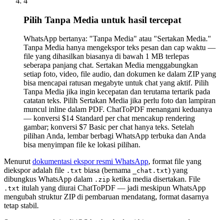
4
Pilih Tanpa Media untuk hasil tercepat
WhatsApp bertanya: "Tanpa Media" atau "Sertakan Media."
Tanpa Media hanya mengekspor teks pesan dan cap waktu —
file yang dihasilkan biasanya di bawah 1 MB terlepas
seberapa panjang chat. Sertakan Media menggabungkan
setiap foto, video, file audio, dan dokumen ke dalam ZIP yang
bisa mencapai ratusan megabyte untuk chat yang aktif. Pilih
Tanpa Media jika ingin kecepatan dan terutama tertarik pada
catatan teks. Pilih Sertakan Media jika perlu foto dan lampiran
muncul inline dalam PDF. ChatToPDF menangani keduanya
— konversi $14 Standard per chat mencakup rendering
gambar; konversi $7 Basic per chat hanya teks. Setelah
pilihan Anda, lembar berbagi WhatsApp terbuka dan Anda
bisa menyimpan file ke lokasi pilihan.
Menurut
dokumentasi ekspor resmi WhatsApp
, format file yang
diekspor adalah file
biasa (bernama
) yang
.txt
_chat.txt
dibungkus WhatsApp dalam
ketika media disertakan. File
.zip
itulah yang diurai ChatToPDF — jadi meskipun WhatsApp
.txt
mengubah struktur ZIP di pembaruan mendatang, format dasarnya
tetap stabil.