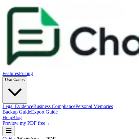
Features
Pricing
Use Cases
Legal Evidence
Business Compliance
Personal Memories
Backup Guide
Export Guide
Help
Blog
Preview my PDF free
→
Guides
/
WhatsApp → PDF