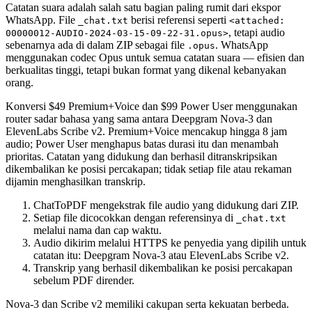
Catatan suara adalah salah satu bagian paling rumit dari ekspor
WhatsApp. File
berisi referensi seperti
_chat.txt
<attached:
, tetapi audio
00000012-AUDIO-2024-03-15-09-22-31.opus>
sebenarnya ada di dalam ZIP sebagai file
. WhatsApp
.opus
menggunakan codec Opus untuk semua catatan suara — efisien dan
berkualitas tinggi, tetapi bukan format yang dikenal kebanyakan
orang.
Konversi $49 Premium+Voice dan $99 Power User menggunakan
router sadar bahasa yang sama antara Deepgram Nova-3 dan
ElevenLabs Scribe v2. Premium+Voice mencakup hingga 8 jam
audio; Power User menghapus batas durasi itu dan menambah
prioritas. Catatan yang didukung dan berhasil ditranskripsikan
dikembalikan ke posisi percakapan; tidak setiap file atau rekaman
dijamin menghasilkan transkrip.
ChatToPDF mengekstrak file audio yang didukung dari ZIP.
Setiap file dicocokkan dengan referensinya di
_chat.txt
melalui nama dan cap waktu.
Audio dikirim melalui HTTPS ke penyedia yang dipilih untuk
catatan itu: Deepgram Nova-3 atau ElevenLabs Scribe v2.
Transkrip yang berhasil dikembalikan ke posisi percakapan
sebelum PDF dirender.
Nova-3 dan Scribe v2 memiliki cakupan serta kekuatan berbeda.