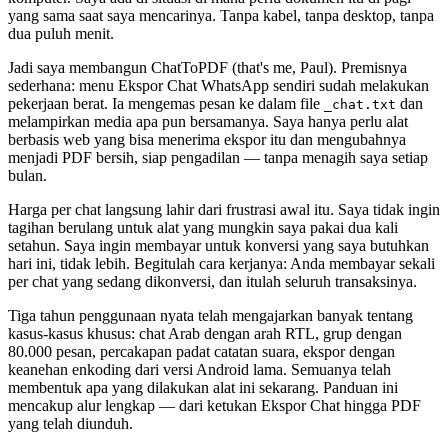
yang sama saat saya mencarinya. Tanpa kabel, tanpa desktop, tanpa
dua puluh menit.
Jadi saya membangun ChatToPDF (that's me, Paul). Premisnya
sederhana: menu Ekspor Chat WhatsApp sendiri sudah melakukan
pekerjaan berat. Ia mengemas pesan ke dalam file
dan
_chat.txt
melampirkan media apa pun bersamanya. Saya hanya perlu alat
berbasis web yang bisa menerima ekspor itu dan mengubahnya
menjadi PDF bersih, siap pengadilan — tanpa menagih saya setiap
bulan.
Harga per chat langsung lahir dari frustrasi awal itu. Saya tidak ingin
tagihan berulang untuk alat yang mungkin saya pakai dua kali
setahun. Saya ingin membayar untuk konversi yang saya butuhkan
hari ini, tidak lebih. Begitulah cara kerjanya: Anda membayar sekali
per chat yang sedang dikonversi, dan itulah seluruh transaksinya.
Tiga tahun penggunaan nyata telah mengajarkan banyak tentang
kasus-kasus khusus: chat Arab dengan arah RTL, grup dengan
80.000 pesan, percakapan padat catatan suara, ekspor dengan
keanehan enkoding dari versi Android lama. Semuanya telah
membentuk apa yang dilakukan alat ini sekarang. Panduan ini
mencakup alur lengkap — dari ketukan Ekspor Chat hingga PDF
yang telah diunduh.