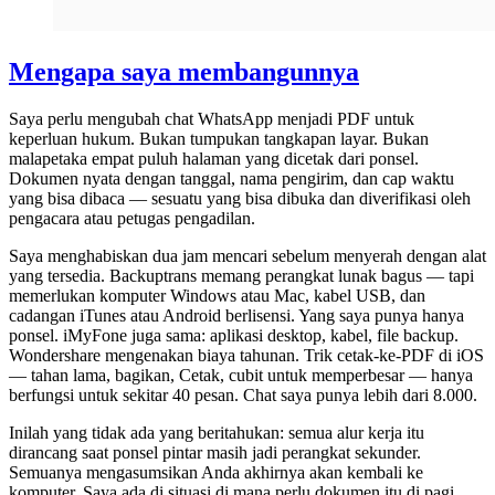
Mengapa saya membangunnya
Saya perlu mengubah chat WhatsApp menjadi PDF untuk
keperluan hukum. Bukan tumpukan tangkapan layar. Bukan
malapetaka empat puluh halaman yang dicetak dari ponsel.
Dokumen nyata dengan tanggal, nama pengirim, dan cap waktu
yang bisa dibaca — sesuatu yang bisa dibuka dan diverifikasi oleh
pengacara atau petugas pengadilan.
Saya menghabiskan dua jam mencari sebelum menyerah dengan alat
yang tersedia. Backuptrans memang perangkat lunak bagus — tapi
memerlukan komputer Windows atau Mac, kabel USB, dan
cadangan iTunes atau Android berlisensi. Yang saya punya hanya
ponsel. iMyFone juga sama: aplikasi desktop, kabel, file backup.
Wondershare mengenakan biaya tahunan. Trik cetak-ke-PDF di iOS
— tahan lama, bagikan, Cetak, cubit untuk memperbesar — hanya
berfungsi untuk sekitar 40 pesan. Chat saya punya lebih dari 8.000.
Inilah yang tidak ada yang beritahukan: semua alur kerja itu
dirancang saat ponsel pintar masih jadi perangkat sekunder.
Semuanya mengasumsikan Anda akhirnya akan kembali ke
komputer. Saya ada di situasi di mana perlu dokumen itu di pagi