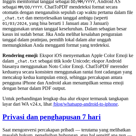
Inggris memformat tanggal sebagai
, Android AS
DD/MM/YYYY
sebagai
. ChatToPDF mendeteksi format secara
MM/DD/YYYY
otomatis dengan menganalisis sepuluh cap waktu pertama dalam file
dan menyelesaikan tanggal ambigu (seperti
_chat.txt
, yang bisa berarti 1 Januari atau 3 Januari)
01/03/2024
menggunakan urutan tanggal keseluruhan. Dalam sebagian besar
kasus ini sudah benar. Jika Anda melihat kesalahan penguraian
tanggal dalam pratinjau, pemilih lokal dalam alur unggah
memungkinkan Anda mengganti format yang terdeteksi.
Rendering emoji:
Ekspor iOS menyematkan Apple Color Emoji ke
dalam
sebagai titik kode Unicode; ekspor Android
_chat.txt
biasanya menggunakan Noto Color Emoji. ChatToPDF merender
keduanya secara konsisten menggunakan rantai font cadangan yang
mencakup kedua kumpulan emoji, sehingga percakapan antara
pengguna iPhone dan Android akan menampilkan semua emoji
dengan benar dalam PDF output.
Untuk perbandingan lengkap dua alur ekspor termasuk tangkapan
layar dari WA v24.x, lihat
/blog/whatsapp-android-to-iphone
.
Privasi dan penghapusan 7 hari
Saat mengonversi percakapan pribadi — terutama yang melibatkan
masalah hukum, perselisihan hubungan, atau hal sensitif apa pun —