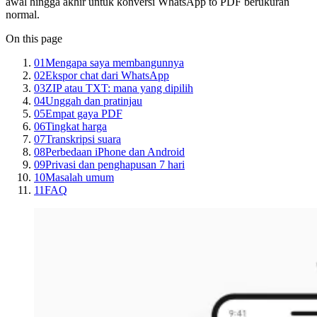
awal hingga akhir untuk konversi WhatsApp to PDF berukuran
normal.
On this page
01
Mengapa saya membangunnya
02
Ekspor chat dari WhatsApp
03
ZIP atau TXT: mana yang dipilih
04
Unggah dan pratinjau
05
Empat gaya PDF
06
Tingkat harga
07
Transkripsi suara
08
Perbedaan iPhone dan Android
09
Privasi dan penghapusan 7 hari
10
Masalah umum
11
FAQ