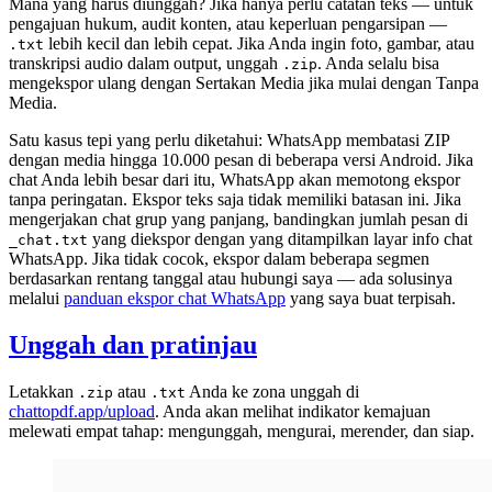
Mana yang harus diunggah? Jika hanya perlu catatan teks — untuk
pengajuan hukum, audit konten, atau keperluan pengarsipan —
lebih kecil dan lebih cepat. Jika Anda ingin foto, gambar, atau
.txt
transkripsi audio dalam output, unggah
. Anda selalu bisa
.zip
mengekspor ulang dengan Sertakan Media jika mulai dengan Tanpa
Media.
Satu kasus tepi yang perlu diketahui: WhatsApp membatasi ZIP
dengan media hingga 10.000 pesan di beberapa versi Android. Jika
chat Anda lebih besar dari itu, WhatsApp akan memotong ekspor
tanpa peringatan. Ekspor teks saja tidak memiliki batasan ini. Jika
mengerjakan chat grup yang panjang, bandingkan jumlah pesan di
yang diekspor dengan yang ditampilkan layar info chat
_chat.txt
WhatsApp. Jika tidak cocok, ekspor dalam beberapa segmen
berdasarkan rentang tanggal atau hubungi saya — ada solusinya
melalui
panduan ekspor chat WhatsApp
yang saya buat terpisah.
Unggah dan pratinjau
Letakkan
atau
Anda ke zona unggah di
.zip
.txt
chattopdf.app/upload
. Anda akan melihat indikator kemajuan
melewati empat tahap: mengunggah, mengurai, merender, dan siap.