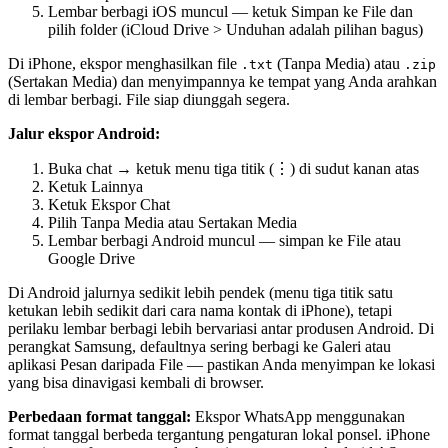
Lembar berbagi iOS muncul — ketuk Simpan ke File dan
pilih folder (iCloud Drive > Unduhan adalah pilihan bagus)
Di iPhone, ekspor menghasilkan file
(Tanpa Media) atau
.txt
.zip
(Sertakan Media) dan menyimpannya ke tempat yang Anda arahkan
di lembar berbagi. File siap diunggah segera.
Jalur ekspor Android:
Buka chat → ketuk menu tiga titik (⋮) di sudut kanan atas
Ketuk Lainnya
Ketuk Ekspor Chat
Pilih Tanpa Media atau Sertakan Media
Lembar berbagi Android muncul — simpan ke File atau
Google Drive
Di Android jalurnya sedikit lebih pendek (menu tiga titik satu
ketukan lebih sedikit dari cara nama kontak di iPhone), tetapi
perilaku lembar berbagi lebih bervariasi antar produsen Android. Di
perangkat Samsung, defaultnya sering berbagi ke Galeri atau
aplikasi Pesan daripada File — pastikan Anda menyimpan ke lokasi
yang bisa dinavigasi kembali di browser.
Perbedaan format tanggal:
Ekspor WhatsApp menggunakan
format tanggal berbeda tergantung pengaturan lokal ponsel. iPhone