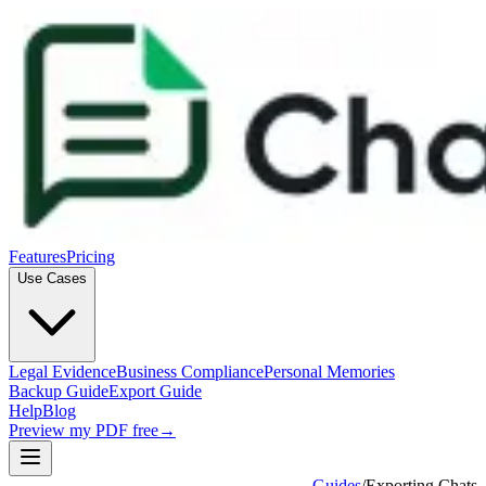
Features
Pricing
Use Cases
Legal Evidence
Business Compliance
Personal Memories
Backup Guide
Export Guide
Help
Blog
Preview my PDF free
→
Guides
/
Exporting Chats