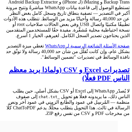
Backup Trans و iMazing (لـ iPhone) و Android Backup Extractor
تستطيع الوصول إلى قاعدة بيانات WhatsApp مباشرةً وتتيح مرونة
أكبر في التصدير — تصفية بنطاق تاريخ وسجل كامل بغض النظر
عن حد 40,000 رسالة وأحيانًا مزيد من الوسائط. تتطلب هذه الأدوات
تطبيقًا مكتبيًا واتصال USB وفي بعض الحالات صلاحيات root أو
نسخة احتياطية محلية مُشفَّرة. مفيدة حقًا للمستخدمين المتقدمين
الذين يحتاجون تصدير السجل الكامل. لغيرهم، الخيار 1 أسرع.
صفحة الأسئلة الشائعة الرسمية لـ WhatsApp
تغطي ميزة التصدير
بشكل عام، وإن كانت تُقلّل من شأن حد 40,000 رسالة ولا توثّق حد
نافذة الوسائط في تصديرات "تضمين الوسائط".
تصديرات Excel و CSV (ولماذا يريد معظم
الناس PDF فعلًا)
لا يُصدّر WhatsApp إلى Excel أو CSV بشكل أصلي. حين يطلب
الناس ذلك، ما يريدونه فعلًا هو تحويل
إلى صفوف
_chat.txt
منظمة — المُرسِل في عمود والطابع الزمني في عمود آخر ونص
الرسالة في ثالث. هذا التحويل يتطلب محلّلًا. يدعم ChatToPDF كلًا
من مخرجات PDF و CSV من نفس رفع ZIP.