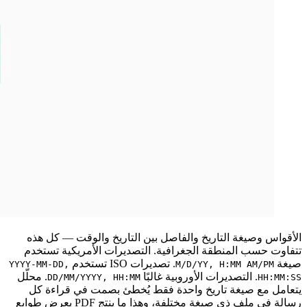
الأقواس وصيغة التاريخ والفاصل بين التاريخ والوقت — كل هذه
تتفاوت حسب المنطقة الجغرافية. التصديرات الأمريكية تستخدم
صيغة
. تصديرات ISO تستخدم
YYYY-MM-DD,
M/D/YY, H:MM AM/PM
. التصديرات الأوروبية غالبًا
. محلّل
DD/MM/YYYY, HH:MM
HH:MM:SS
يتعامل مع صيغة تاريخ واحدة فقط يُخطئ بصمت في قراءة كل
رسالة في ملف ذي صيغة مختلفة، وهذا ما ينتج PDF يعرض طوابع