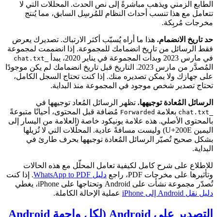
الطابع الزمني ويذهب مباشرةً إلى نص الحدث. المحلّلات التي لا
تتعامل مع هذا تنسب أحداث النظام للمُرسِل السابق، مما يُنتج
مخرجات مُربِكة.
حد تاريخ الانضمام.
هذا ما أراه يُسبّب أكثر الارتباك. تصديرك يعرض
فقط الرسائل من تاريخ انضمامك للمجموعة. إذا انضممت لمجموعة
في مارس 2023 وبدأت المجموعة في يناير 2020، يبدأ
_chat.txt
المُصدَّر من مارس 2023. التاريخ قبل تاريخ انضمامك لم يكن موجودًا
على جهازك ولا يمكن تصديره منك. إذا كنت تحتاج السجل الكامل،
تحتاج تصدير شخص موجود في المجموعة منذ البداية.
الرسائل المُعادة توجيهها.
تظهر الرسائل المُعاد توجيهها في
بعلامة
مُضافة قبل المحتوى، أحيانًا متبوعةً
‎Forwarded
_chat.txt
بالمحتوى الأصلي. هذه علامة يونيكود خاصة (العلامة من اليسار إلى
اليمين U+200E) وليست مسافةً عادية. المحلّلات التي لا تُزيلها
بشكل صحيح تُصيّر الرسائل المُعادة توجيهها بحرف طارئ في
البداية.
للاطلاع على شرح كامل لكيفية تعامل المحلّل مع هذه الحالات
وتأثيرها على مخرجات PDF، راجع
دليل WhatsApp to PDF
. إذا كنت
تُصدّر مجموعة نشأت على Android وتحتاجها على iPhone، يغطي
دليل نقل Android إلى iPhone
عملية الإحالة الكاملة.
التصدير على Android (لكل واجهة Android