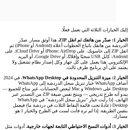
إليك الخيارات الثلاثة التي تعمل فعلًا.
الخيار 1: صدّر من هاتفك ثم انقل ZIP.
هذا أوثق مسار. صدّر
الدردشة من هاتفك باتباع الخطوات أعلاه (Android أو iPhone) ثم
انقل ZIP إلى حاسوبك. على iPhone: AirDrop أو iCloud Drive. على
Android: كابل USB سحبًا وإفلاتًا، أو Google Drive، أو البريد
الإلكتروني. هذا يعمل على كل جهاز وكل إصدار نظام تشغيل ولا
يعتمد على أي برنامج طرف ثالث.
الخيار 2: ميزة التنزيل المحدودة في WhatsApp Desktop.
في 2024
أضاف WhatsApp خيار تنزيل سجل الدردشة إلى WhatsApp
Desktop على Windows و Mac لبعض الحسابات. غير متاح للجميع —
يبدو أنه طرح تدريجي — وينتج نفس صيغة ZIP من التصدير عبر
الهاتف. إذا رأيت خيار "تنزيل سجل الدردشة" في WhatsApp
Desktop (عادةً تحت قائمة النقاط الثلاث في دردشة ما) فيعمل
بنفس الطريقة. إذا لم تره فأنت لست في الطرح والخيار 1 هو
مسارك.
الخيار 3: أدوات النسخ الاحتياطي التابعة لجهات خارجية.
أدوات مثل