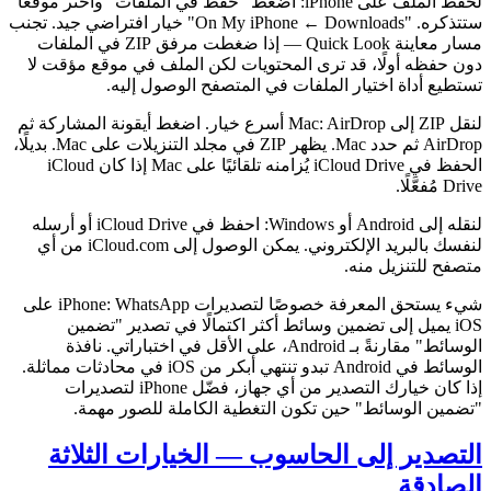
لحفظ الملف على iPhone: اضغط "حفظ في الملفات" واختر موقعًا
ستتذكره. "On My iPhone ← Downloads" خيار افتراضي جيد. تجنب
مسار معاينة Quick Look — إذا ضغطت مرفق ZIP في الملفات
دون حفظه أولًا، قد ترى المحتويات لكن الملف في موقع مؤقت لا
تستطيع أداة اختيار الملفات في المتصفح الوصول إليه.
لنقل ZIP إلى Mac: AirDrop أسرع خيار. اضغط أيقونة المشاركة ثم
AirDrop ثم حدد Mac. يظهر ZIP في مجلد التنزيلات على Mac. بديلًا،
الحفظ في iCloud Drive يُزامنه تلقائيًا على Mac إذا كان iCloud
Drive مُفعَّلًا.
لنقله إلى Android أو Windows: احفظ في iCloud Drive أو أرسله
لنفسك بالبريد الإلكتروني. يمكن الوصول إلى iCloud.com من أي
متصفح للتنزيل منه.
شيء يستحق المعرفة خصوصًا لتصديرات iPhone: WhatsApp على
iOS يميل إلى تضمين وسائط أكثر اكتمالًا في تصدير "تضمين
الوسائط" مقارنةً بـ Android، على الأقل في اختباراتي. نافذة
الوسائط في Android تبدو تنتهي أبكر من iOS في محادثات مماثلة.
إذا كان خيارك التصدير من أي جهاز، فضّل iPhone لتصديرات
"تضمين الوسائط" حين تكون التغطية الكاملة للصور مهمة.
التصدير إلى الحاسوب — الخيارات الثلاثة
الصادقة