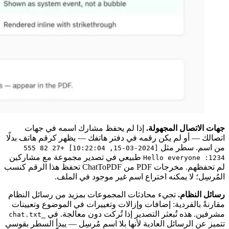
جهات الاتصال المجهولة.
إذا لم يحفظ مشارك اسمه في جهات
اتصالك — أو لم يكن رقمه في دفتر هاتفك — يظهر كرقم هاتف بدلًا
من اسم. سطر مثل
[2024-03-15, 10:22:04] +27 82 555
طبيعي في تصدير مجموعة مع مشاركين
1234: Hello everyone
لم تحفظهم. مخرجات PDF من ChatToPDF تحفظ هذا الرقم كنسب
المُرسِل؛ لا يمكنه اختراع اسم غير موجود في الملف.
رسائل النظام.
تجيء محادثات المجموعات بمزيد من رسائل النظام
مقارنةً بالفردية: إضافات وإزالات وتغييرات في الموضوع وتعيينات
مشرفين. هذه تُبعثر التصدير إذا تُركت دون معالجة. في
_chat.txt
تتميز عن الرسائل العادية لأنها بلا اسم مُرسِل — يبدأ السطر بقوسي