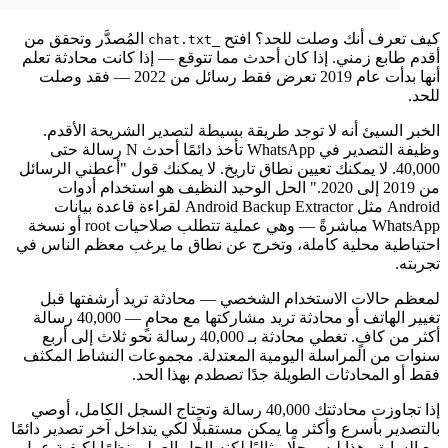
كيف تعرف أنك وصلت للحد؟ افتح
المُصدَّر وتحقق من
_chat.txt
أقدم طابع زمني. إذا كان أحدث مما تتوقع — إذا كانت محادثة تعلم
أنها بدأت عام 2019 تعرض فقط رسائل من 2022 — فقد وصلت
للحد.
الخبر السيئ أنه لا توجد طريقة بسيطة لتصدير الشريحة الأقدم.
وظيفة التصدير في WhatsApp تأخذ دائمًا أحدث N رسالة حتى
40,000. لا يمكنك تعيين نطاق تاريخ. لا يمكنك قول "أعطني الرسائل
من 2019 إلى 2020." الحل الوحيد النظيف هو استخدام أدوات
Android مثل Android Backup Extractor لقراءة قاعدة بيانات
WhatsApp مباشرةً — وهي عملية تتطلب صلاحيات root أو نسخة
احتياطية محلية كاملة، وتخرج عن نطاق ما يرغب معظم الناس في
تجربته.
لمعظم حالات الاستخدام الشخصي — محادثة تريد أرشفتها قبل
تغيير الهاتف أو محادثة تريد مشاركتها مع محامٍ — 40,000 رسالة
أكثر من كافٍ. تغطي محادثة بـ 40,000 رسالة نحو ثلاث إلى أربع
سنوات من المراسلة اليومية المعتدلة. مجموعات النشاط المكثف
فقط أو المحادثات الطويلة جدًا تصطدم بهذا الحد.
إذا تجاوزت محادثتك 40,000 رسالة وتحتاج السجل الكامل، أوصي
بالتصدير بأسرع وأكثر ما يمكن مستقبلًا لكي يتداخل آخر تصدير دائمًا
مع السابق. هذا ليس حلًا مثاليًا لكنه الحل العملي نظرًا لكيفية عمل