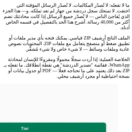
ما لا تفعله: لا تُصدّر المكالمات. لا تُصدّر الرسائل المؤقتة التي
اختفت. لا تمنحك سجل دردشة من جهاز لم تعد تملكه. و— هذا الجزء
الذي يُفاجئ الناس — لا تُصدّر جميع الرسائل إذا كانت محادثتك تضم
أكثر من 40,000 رسالة. أشرح هذا الحد بالتفصيل في قسمه الخاص
أدناه.
الملف الناتج أرشيف ZIP قياسي. يمكنك فتحه بأي مدير ملفات أو
تطبيق ضغط أو متصفح يتعامل مع ملفات ZIP. المحتويات نصوص
عادية وملفات وسائط — لا شيء خاص ولا شيء مُشفَّر.
الخلاصة العملية: إذا أردت سجلًا محمولًا ومقروءًا للإنسان لمحادثة
WhatsApp، فقائمة "تصدير الدردشة" هي نقطة انطلاقك. ما تفعله بـ
ZIP بعد ذلك يعتمد على ما تحتاجه فعلًا — PDF أو جدول بيانات أو
نسخة احتياطية أو مجرد أرشيف محلي.