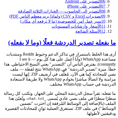
06
التصدير على Android
07
التصدير على iPhone
08
التصدير إلى الحاسوب — الخيارات الثلاثة الصادقة
09
تصديرات Excel و CSV (ولماذا يريد معظم الناس PDF)
10
سير عمل آمن للخصوصية (ما لا ترفعه أي مكان)
11
الأسعار وإرشادات المستويات
12
الأسئلة الشائعة
ما يفعله تصدير الدردشة فعلًا (وما لا يفعله)
أرى هذا الخلط باستمرار في تذاكر الدعم وخيوط Reddit ومنتديات
مساعدة WhatsApp (وأنا أعمل على هذا كل يوم — I see it
constantly). يفترض الناس أن "التصدير" يعني النسخ الاحتياطي. هذا
خطأ. ميزة "تصدير الدردشة" في WhatsApp تنتج لقطة — ملف
نصي للمحادثة كما هي الآن، مُغلَّف في أرشيف ZIP. إنها ليست
مزامنة ولا اتصالًا مباشرًا بخوادم WhatsApp ولا طريقةً لاستعادة
الدردشة في حساب WhatsApp مختلف.
ما تفعله: تقرأ سجل الدردشة المحلي على الجهاز، وتكتب كل رسالة
سطرًا سطرًا في ملف نصي عادي يُسمى
، وتُعبّئ هذا
_chat.txt
الملف (بالإضافة إلى الوسائط المُرفقة إن اخترت "تضمين
الوسائط") في ملف ZIP. تستغرق العملية ثوانٍ للمحادثات القصيرة
ودقيقتين لأطولها.