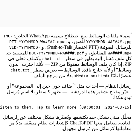
أسماء ملفات الوسائط تتبع اصطلاح تسمية WhatsApp الخاص:
IMG-
للصور، و
PTT-YYYYMMDD-WA####.opus
YYYYMMDD-WA####.jpg
للرسائل الصوتية (PTT اختصار Push-to-Talk)، و
VID-YYYYMMDD-
للمقاطع، و
للمستندات.
DOC-YYYYMMDD-WA####.pdf
WA####.mp4
كل ملف مُشار إليه يظهر في سطر
وكملف فعلي في
_chat.txt
ZIP. إذا كان ملف الوسائط مفقودًا من ZIP — لأنك اخترت "بدون
وسائط" أو لأنه خارج نافذة الوسائط — يعرض سطر
_chat.txt
عنصرًا نائبًا
بدلًا من مرجع الملف.
<Media omitted>
رسائل النظام — أحداث مثل "أضاف جون جين إلى المجموعة" أو
"تغيّر مفتاح تشفير هذه الدردشة" — تظهر كأسطر بلا اسم مُرسِل.
تبدو هكذا:
[2024-03-15, 09:00:01] Messages and calls are end-to-end encrypted. No one outside of this chat, not even WhatsApp, can read or listen to them. Tap to learn more.

محلّل مبني بشكل جيد يكتشفها ويُصيّرها بشكل مختلف عن الرسائل
العادية. يتعامل معها ChatToPDF كإشعارات نظام منسّقة بدلًا من
معاملتها كرسائل من مُرسِل مجهول.