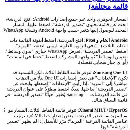
قائمة مختلفة)
المسار الجوهري واحد عبر جميع إصدارات Android: افتح الدردشة،
ابحث عن قائمة تحتوي "تصدير الدردشة"، اضغط عليها. المسار
المحدد للوصول إليها يتغير حسب واجهة Android ونسخة WhatsApp.
Android الخام و Pixel:
افتح الدردشة. اضغط أيقونة القائمة ذات
النقاط الثلاث (⋮) في الزاوية العلوية اليمنى. اضغط "المزيد".
اضغط "تصدير الدردشة". تعرض WhatsApp خيارَي "بدون وسائط /
تضمين الوسائط" ثم واجهة المشاركة. اضغط "حفظ في الملفات"
(أو أي خيار سحابي تفضله).
Samsung One UI:
تتوفر قائمة النقاط الثلاث، لكن التسمية قد
تكون "الإعدادات" في بعض إصدارات One UI بدلًا من الذهاب
مباشرةً إلى "المزيد". إذا رأيت "الإعدادات" اضغطها وابحث عن
"تصدير الدردشة" بداخلها. بديلًا، اضغط مطوّلًا على عنوان الدردشة
في قائمة الدردشات — Samsung يُظهر أحيانًا "تصدير الدردشة" في
قائمة السياق هناك.
Xiaomi MIUI / HyperOS:
تتوفر قائمة النقاط الثلاث. المسار هو ⋮
← المزيد ← تصدير الدردشة. بعض إصدارات MIUI تُعيد ترتيب
عناصر القائمة الفرعية "المزيد"؛ مرّر للأسفل إذا لم يظهر "تصدير
الدردشة" فورًا.