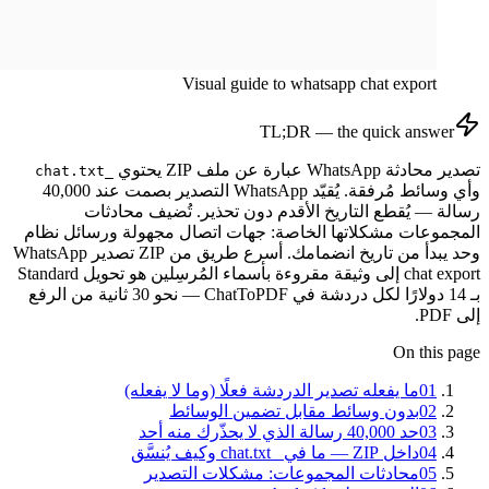
Visual guide to
whatsapp chat export
TL;DR — the quick answer
تصدير محادثة WhatsApp عبارة عن ملف ZIP يحتوي
_chat.txt
وأي وسائط مُرفقة. يُقيّد WhatsApp التصدير بصمت عند 40,000
رسالة — يُقطع التاريخ الأقدم دون تحذير. تُضيف محادثات
المجموعات مشكلاتها الخاصة: جهات اتصال مجهولة ورسائل نظام
وحد يبدأ من تاريخ انضمامك. أسرع طريق من ZIP تصدير WhatsApp
chat export إلى وثيقة مقروءة بأسماء المُرسِلين هو تحويل Standard
بـ 14 دولارًا لكل دردشة في ChatToPDF — نحو 30 ثانية من الرفع
إلى PDF.
On this page
01
ما يفعله تصدير الدردشة فعلًا (وما لا يفعله)
02
بدون وسائط مقابل تضمين الوسائط
03
حد 40,000 رسالة الذي لا يحذّرك منه أحد
04
داخل ZIP — ما في _chat.txt وكيف يُنسَّق
05
محادثات المجموعات: مشكلات التصدير