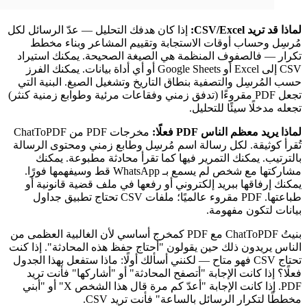
لماذا قد تريد CSV/Excel:
إذا كان هدفك التحليل — عدّ الرسائل لكل
مُرسِل وحساب أوقات الاستجابة وتقييم المشاعر وبناء مخطط
تكرار — فالصفوف المنظمة هي الصيغة الصحيحة. يمكنك استيراد
CSV إلى Excel أو Google Sheets أو أي أداة بيانات. يمكنك الفرز
حسب المُرسِل والتصفية بنطاق التاريخ وتشغيل الصيغ. البنية التي
تجعل PDF مقروءًا (تدفق زمني وفقاعات مرئية وطوابع زمنية كنثر)
تجعله مدخلًا سيئًا للتحليل.
لماذا يريد معظم الناس PDF فعلًا:
مخرجات PDF من ChatToPDF
تُقرأ كوثيقة. لكل رسالة اسم مُرسِل وطابع زمني ومحتوى الرسالة
بالترتيب. يمكنك التمرير فيها كما تقرأ محادثة مطبوعة. يمكنك
مشاركتها مع شخص لم يسمع بـ WhatsApp قط وسيفهمها فورًا.
يمكنك إرفاقها ببريد إلكتروني أو رفعها في ملف قضية قانونية أو
طباعتها. PDF مقروء عالميًا؛ ملفات CSV تحتاج تطبيق جداول
بيانات لتكون مفهومة.
بنيتُ ChatToPDF مع PDF كمخرج أساسي لأن الغالبية العظمى من
الناس يريدون ذلك حين يقولون "أحتاج حفظ هذه المحادثة". إذا كنت
تحتاج CSV فهو متاح — لكنني أسألك أولًا: ماذا ستفعل بهذا الجدول
فعلًا؟ إذا كانت الإجابة "أتصفح المحادثة" أو "أشاركها" فأنت تريد
PDF. إذا كانت الإجابة "أعدّ كم مرة قال هذا الشخص X" أو "أبني
مخططًا لتكرار الرسائل بالساعة" فأنت تريد CSV.