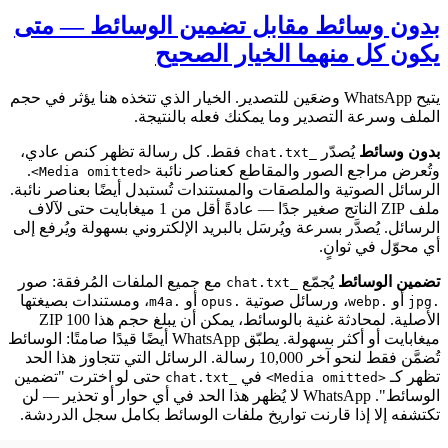
بدون وسائط مقابل تضمين الوسائط — متى
يكون كل منهما الخيار الصحيح
يتيح WhatsApp وضعَين للتصدير. الخيار الذي تتخذه هنا يؤثر في حجم
الملف وسرعة التصدير وما يمكنك فعله بالنتيجة.
بدون وسائط
يُصدّر
فقط. كل رسالة تظهر كنص عادي،
_chat.txt
وتُعرض مراجع الصور والمقاطع كعناصر نائبة
.
<Media omitted>
الرسائل الصوتية والملصقات والمستندات تُستبدل أيضًا بعناصر نائبة.
ملف ZIP الناتج صغير جدًا — عادةً أقل من 1 ميغابايت حتى لآلاف
الرسائل. يُصدَّر بسرعة ويُرسَل بالبريد الإلكتروني بسهولة ويُرفع إلى
أي محوّل في ثوانٍ.
تضمين الوسائط
يُجمّع
مع جميع الملفات المُرفقة: صور
_chat.txt
أو
، ورسائل صوتية
أو
، ومستندات بصيغتها
.m4a
.opus
.webp
.jpg
الأصلية. لمحادثة غنية بالوسائط، يمكن أن يبلغ حجم هذا ZIP 100
ميغابايت أو أكثر بسهولة. يطبّق WhatsApp أيضًا قيدًا صامتًا: الوسائط
تُضمَّن فقط لنحو آخر 10,000 رسالة. الرسائل التي تتجاوز هذا الحد
تظهر كـ
في
حتى لو اخترت "تضمين
_chat.txt
<Media omitted>
الوسائط". WhatsApp لا يُظهر هذا الحد في أي حوار أو تحذير — لن
تكتشفه إلا إذا قارنت تواريخ ملفات الوسائط بكامل سجل الدردشة.