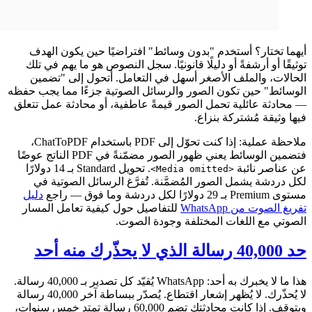
أيهما تختار؟ أستخدم "بدون وسائط" افتراضيًا حين يكون الهدف
توثيقًا أو أرشفةً أو دليلًا قانونيًا. سجل النصوص هو ما يهم في تلك
الحالات، والملف الأصغر أسهل في التعامل. أتحول إلى "تضمين
الوسائط" حين تكون الصور والرسائل الصوتية جزءًا مما يجب حفظه
— محادثة عائلية تحمل الصور قيمةً عاطفية، أو محادثة عمل تتعلق
فيها وثيقة مُشتركة بنزاع.
ملاحظة عملية: إذا كنت تحوّل إلى PDF باستخدام ChatToPDF،
فتضمين الوسائط يعني ظهور الصور مضمّنةً في PDF الناتج عوضًا
عن عناصر نائبة
. تحويل Standard بـ 14 دولارًا
<Media omitted>
لكل دردشة يشمل الصور المُضمَّنة. تُفرَّغ الرسائل الصوتية في
مستوى Premium بـ 29 دولارًا لكل دردشة وما فوق — راجع
دليل
تفريغ الصوت من WhatsApp
للتفاصيل حول كيفية تعامل المسار
الصوتي مع اللغات المختلفة وجودة الصوت.
حد 40,000 رسالة الذي لا يحذّرك منه أحد
هذا ما لا يخبرك به أحد: WhatsApp يُقيّد كل تصدير بـ 40,000 رسالة.
لا يُحذّرك. لا يُظهر إشعار اقتطاع. يُصدّر ببساطة آخر 40,000 رسالة
ويتوقف. إذا كانت محادثتك تضم 60,000 رسالة تمتد خمس سنوات،